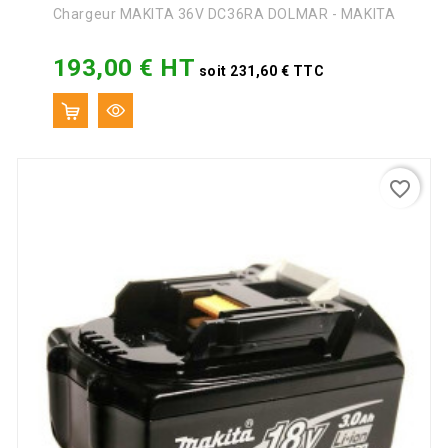
Chargeur MAKITA 36V DC36RA DOLMAR - MAKITA
193,00 € HT
Prix
soit 231,60 € TTC
favorite_border