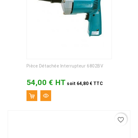
Pièce Détachée Interrupteur 6802BV
54,00 € HT
Prix
soit 64,80 € TTC
favorite_border