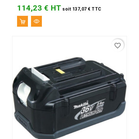
114,23 € HT
Prix
soit 137,07 € TTC
favorite_border