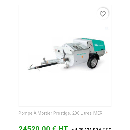
favorite_border
Pompe À Mortier Prestige, 200 Litres IMER
24520,00 € HT
Prix
soit 29 424,00 € TTC