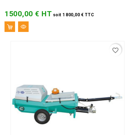
1500,00 € HT
Prix
soit 1 800,00 € TTC
favorite_border