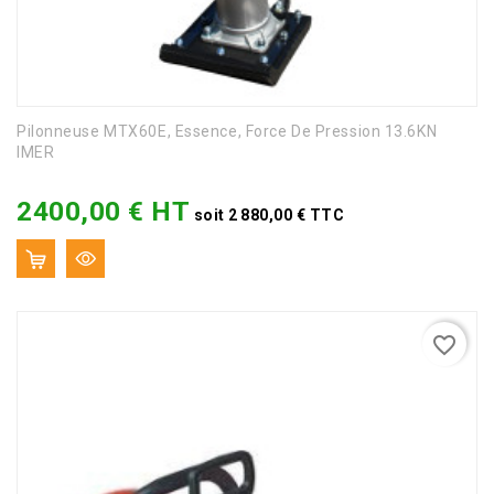
Pilonneuse MTX60E, Essence, Force De Pression 13.6KN
IMER
2400,00 € HT
Prix
soit 2 880,00 € TTC
favorite_border