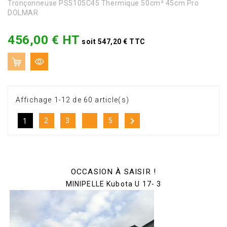
Tronçonneuse PS5105C45 Thermique 50cm³ 45cm Pro
DOLMAR
456,00 € HT
Prix
soit 547,20 € TTC
Affichage 1-12 de 60 article(s)

2
3
5
1
OCCASION À SAISIR !
MINIPELLE Kubota U 17- 3