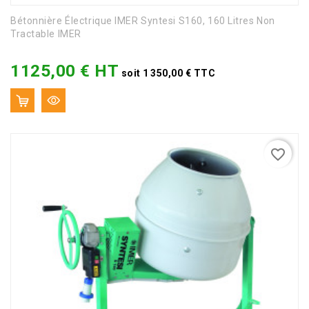
Bétonnière Électrique IMER Syntesi S160, 160 Litres Non
Tractable IMER
1125,00 € HT
Prix
soit 1 350,00 € TTC
favorite_border