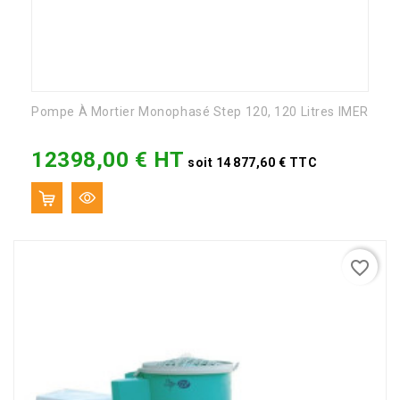
Pompe À Mortier Monophasé Step 120, 120 Litres IMER
12398,00 € HT
Prix
soit 14 877,60 € TTC
favorite_border