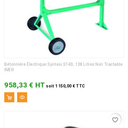
Bétonnière Électrique Syntesi S140, 138 Litres Non Tractable
IMER
958,33 € HT
Prix
soit 1 150,00 € TTC
favorite_border