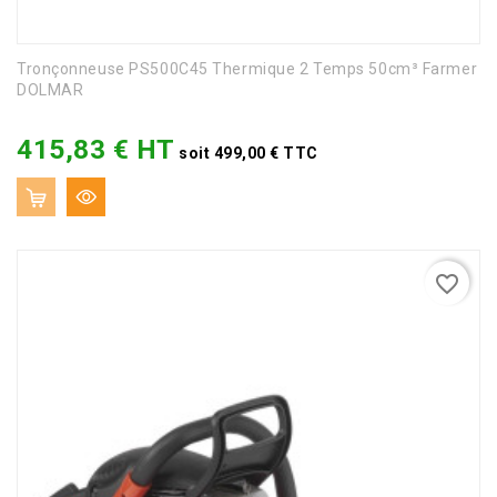
Tronçonneuse PS500C45 Thermique 2 Temps 50cm³ Farmer
DOLMAR
415,83 € HT
Prix
soit 499,00 € TTC
favorite_border