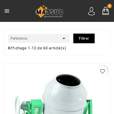
0


Pertinence
Filtrer
Affichage 1-12 de 60 article(s)
favorite_border