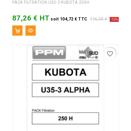
PACK FILTRATION U35-3 KUBOTA 250H
87,26 € HT
Prix
Prix
soit 104,72 € TTC
116,35 €
-10%
de
base
favorite_border