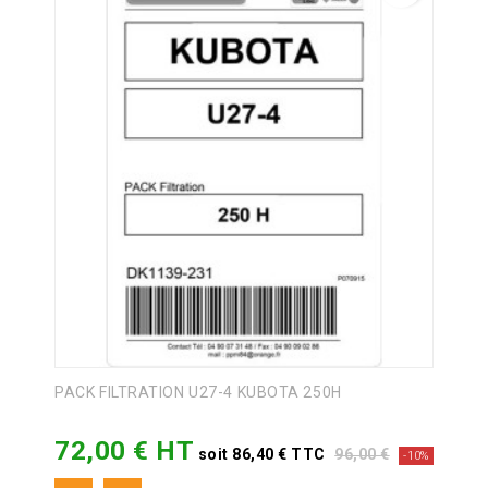
PACK FILTRATION U27-4 KUBOTA 250H
72,00 € HT
Prix
Prix
soit 86,40 € TTC
96,00 €
-10%
de