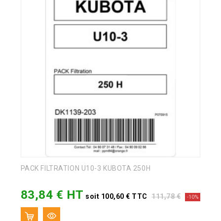
PACK FILTRATION U10-3 KUBOTA 250H
83,84 € HT
Prix
Prix
soit 100,60 € TTC
111,78 €
-10%
de
base