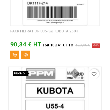
PACK FILTRATION U35-3@ KUBOTA 250H
90,34 € HT
Prix
Prix
soit 108,41 € TTC
120,46 €
-10%
de
base
favorite_border
PROMO !