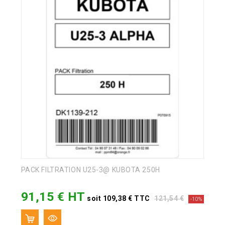
PACK FILTRATION U25-3@ KUBOTA 250H
91,15 € HT
Prix
Prix
soit 109,38 € TTC
121,54 €
-10%
de
base