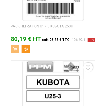
PACK FILTRATION U17-3 KUBOTA 250H
80,19 € HT
Prix
Prix
soit 96,23 € TTC
106,92 €
-10%
de
base
favorite_border