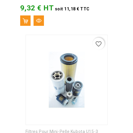
9,32 € HT
Prix
soit 11,18 € TTC
favorite_border
Filtres Pour Mini-Pelle Kubota U15-3