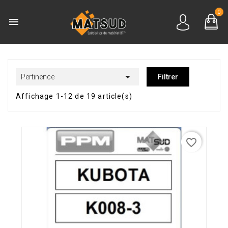
0


Pertinence
Filtrer
Affichage 1-12 de 19 article(s)
favorite_border