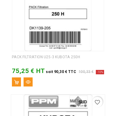
PACK FILTRATION U25-3 KUBOTA 250H
75,25 € HT
Prix
Prix
soit 90,30 € TTC
100,33 €
-10%
de
base
favorite_border