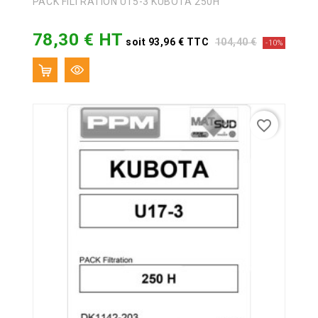
PACK FILTRATION U15-3 KUBOTA 250H
78,30 € HT
Prix
Prix
soit 93,96 € TTC
104,40 €
-10%
de
base
favorite_border