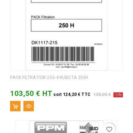
PACK FILTRATION U55-4 KUBOTA 250H
103,50 € HT
Prix
Prix
soit 124,20 € TTC
138,00 €
-10%
de
base
favorite_border