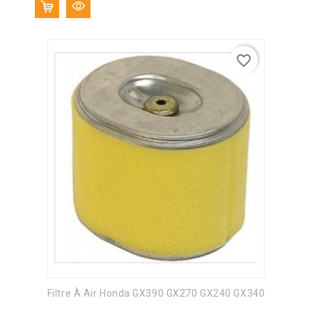
base
favorite_border
Filtre À Air Honda GX390 GX270 GX240 GX340