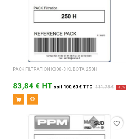
PACK FILTRATION K008-3 KUBOTA 250H
83,84 € HT
Prix
Prix
soit 100,60 € TTC
111,78 €
-10%
de
base
favorite_border