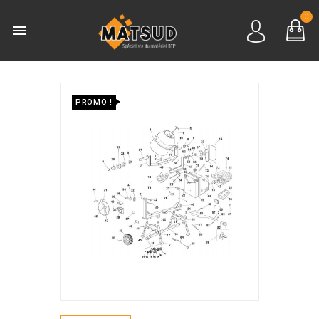
0

PROMO !