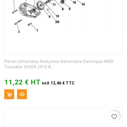
Pièces Détachées Réducteur Bétonnière Électrique IMER
Tractable S350R 2010 À...
11,22 € HT
Prix
soit 13,46 € TTC
favorite_border