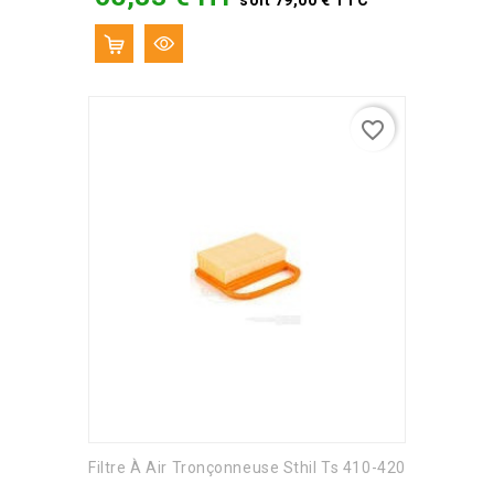
favorite_border
Filtre À Air Tronçonneuse Sthil Ts 410-420