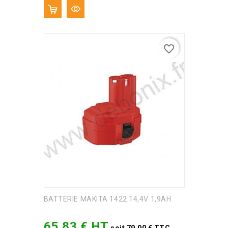
favorite_border
BATTERIE MAKITA 1422 14,4V 1,9AH
65,83 € HT
Prix
soit 79,00 € TTC