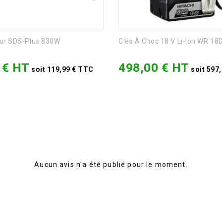
ur SDS-Plus 830W
Clés À Choc 18 V Li-Ion WR 1
 € HT
498,00 € HT
Prix
soit 119,99 € TTC
soit 597
Aucun avis n'a été publié pour le moment.