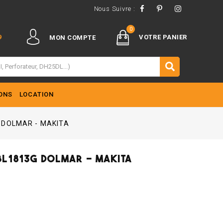
Nous Suivre :
0
9
VOTRE PANIER
MON COMPTE
ONS
LOCATION
G DOLMAR - MAKITA
 BL1813G DOLMAR - MAKITA