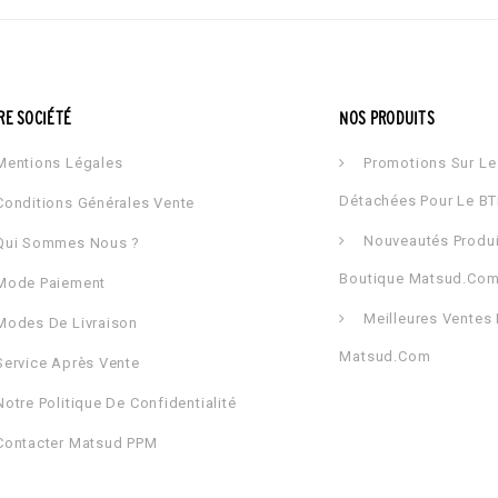
RE SOCIÉTÉ
NOS PRODUITS
entions Légales
Promotions Sur Le 
Détachées Pour Le B
onditions Générales Vente
Nouveautés Produi
ui Sommes Nous ?
Boutique Matsud.co
ode Paiement
Meilleures Ventes 
odes De Livraison
Matsud.com
ervice Après Vente
otre Politique De Confidentialité
ontacter Matsud PPM