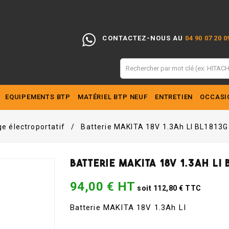
CONTACTEZ-NOUS AU
04 90 07 20 0
EQUIPEMENTS BTP
MATÉRIEL BTP NEUF
ENTRETIEN
OCCASI
Pouces De Préhension/manutention
Adaptateurs Et Platines À Souder
Accessoire Pour Nettoyage Et Pompe
Matériel De Nettoyage Et Pompes
ge électroportatif
Batterie MAKITA 18V 1.3Ah LI BL1813
Batterie MAKITA 18V 1.3Ah LI
94,00 € HT
soit 112,80 € TTC
Batterie MAKITA 18V 1.3Ah LI