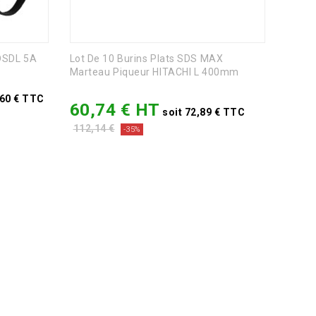
8DSDL 5A
Lot De 10 Burins Plats SDS MAX
Marteau Piqueur HITACHI L 400mm
Prix
,60 € TTC
60,74 € HT
Prix
soit 72,89 € TTC
de
Prix
112,14 €
-35%
base