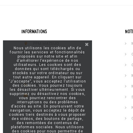
INFORMATIONS
NOT
PPM MATSUD
M
Nous utilisons les cookies afin de
fournir les services et fonctionnalités
151 Avenue Pierre Semard
C
proposés sur notre site et afin
d’améliorer l’expérience de nos
84120 Pertuis
utilisateurs. Les cookies sont des
Q
données qui sont téléchargés ou
stockés sur votre ordinateur ou sur
France
M
tout autre appareil. En cliquant sur
”J’accepte”, vous acceptez l’utilisation
04 90 07 31 48
des cookies. Vous pourrez toujours
M
les désactiver ultérieurement. Si vous
supprimez ou désactivez nos cookies,
Contact@matsud.com
S
vous pourriez rencontrer des
interruptions ou des problèmes
d’accès au site. En poursuivant votre
N
navigation, vous acceptez le dépôt de
cookies tiers destinés à vous proposer
C
des vidéos, des boutons de partage,
des remontées de contenus de
plateformes sociales. Nous utilisons
des cookies pour nous permettre de