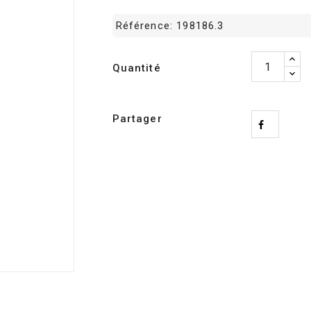
Référence:
198186.3
Quantité
Partager
04 90 07 20 09
Lun-Ven 09h00-17h00